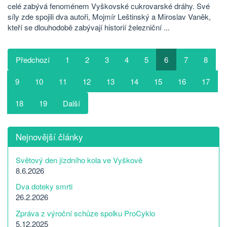
celé zabývá fenoménem Vyškovské cukrovarské dráhy. Své
síly zde spojili dva autoři, Mojmír Leštinský a Miroslav Vaněk,
kteří se dlouhodobě zabývají historií železniční ...
Předchozí
1
2
3
4
5
6
7
8
9
10
11
12
13
14
15
16
17
18
19
Další
Nejnovější články
Světový den jízdního kola ve Vyškově
8.6.2026
Dva doteky smrti
26.2.2026
Zpráva z výroční schůze spolku ProCyklo
5.12.2025