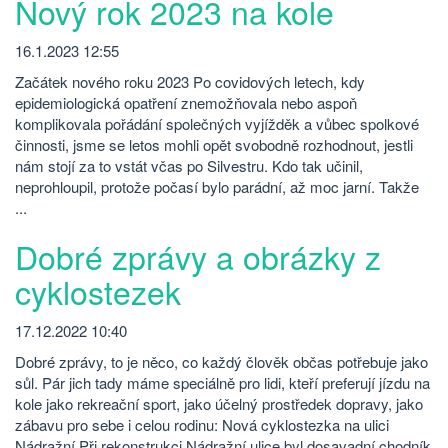
Nový rok 2023 na kole
16.1.2023 12:55
Začátek nového roku 2023 Po covidových letech, kdy
epidemiologická opatření znemožňovala nebo aspoň
komplikovala pořádání společných vyjížděk a vůbec spolkové
činnosti, jsme se letos mohli opět svobodně rozhodnout, jestli
nám stojí za to vstát včas po Silvestru. Kdo tak učinil,
neprohloupil, protože počasí bylo parádní, až moc jarní. Takže
...
Dobré zprávy a obrázky z
cyklostezek
17.12.2022 10:40
Dobré zprávy, to je něco, co každý člověk občas potřebuje jako
sůl. Pár jich tady máme speciálně pro lidi, kteří preferují jízdu na
kole jako rekreační sport, jako účelný prostředek dopravy, jako
zábavu pro sebe i celou rodinu: Nová cyklostezka na ulici
Nádražní Při rekonstrukci Nádražní ulice byl dosavadní chodník