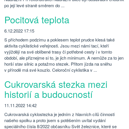
po její levé straně směrem do ...
Pocitová teplota
6.12.2022 17:15
S příchodem podzimu a poklesem teplot prudce klesá také
aktivita cyklistické veřejnosti. Jsou mezi námi tací, kteří
vyjíždějí na své oblíbené trasy či potřebné cesty i v tomto
období, ale přiznejme si to, je jich minimum. A nemůže za to jen
horší stav silnic a potažmo stezek. Přitom jízda na sněhu
v přírodě má své kouzlo. Celoroční cyklistika v ...
Cukrovarská stezka mezi
historií a budoucností
11.11.2022 14:42
Cukrovarská cyklostezka je jedním z hlavních cílů činnosti
našeho spolku a proto jsem s potěšením uvítal vydání
speciálního čísla 8/2022 občasníku Svět železnice, které se