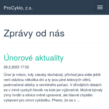
ProCyklo, z.s.
Přepn
navig
Zprávy od nás
Únorové aktuality
28.2.2023 17:52
Únor je měsíc, kdy zásoby docházejí, příchod jara stále ještě
není otázkou několika dní a ty jsou plné ledových větrů,
podmračené oblohy a nevlídného počasí. V dřívějších dobách
se v zimě vyskytl člověk na kole jen výjimečně. Možná bývaly
zimy tvrdší a silnice méně upravené, ale hlavně chybělo
vybavení pro zimní cyklistiku. Přesto, že se v ...