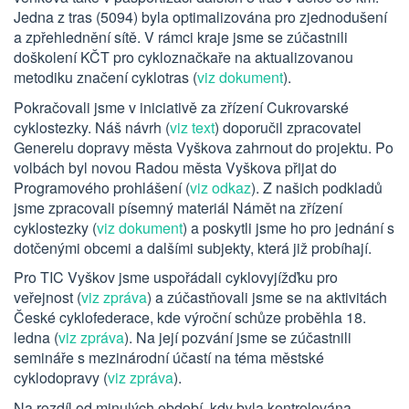
Jedna z tras (5094) byla optimalizována pro zjednodušení
a zpřehlednění sítě. V rámci kraje jsme se zúčastnili
doškolení KČT pro cykloznačkaře na aktualizovanou
metodiku značení cyklotras (
viz dokument
).
Pokračovali jsme v iniciativě za zřízení Cukrovarské
cyklostezky. Náš návrh (
viz text
) doporučil zpracovatel
Generelu dopravy města Vyškova zahrnout do projektu. Po
volbách byl novou Radou města Vyškova přijat do
Programového prohlášení (
viz odkaz
). Z našich podkladů
jsme zpracovali písemný materiál Námět na zřízení
cyklostezky (
viz dokument
) a poskytli jsme ho pro jednání s
dotčenými obcemi a dalšími subjekty, která již probíhají.
Pro TIC Vyškov jsme uspořádali cyklovyjížďku pro
veřejnost (
viz zpráva
) a zúčastňovali jsme se na aktivitách
České cyklofederace, kde výroční schůze proběhla 18.
ledna (
viz zpráva
). Na její pozvání jsme se zúčastnili
semináře s mezinárodní účastí na téma městské
cyklodopravy (
viz zpráva
).
Na rozdíl od minulých období, kdy byla kontrolována