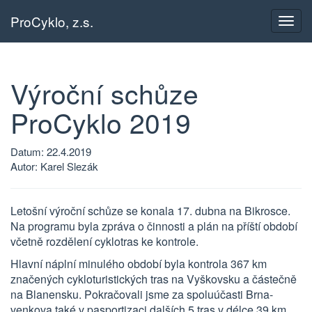
ProCyklo, z.s.
Přepn
navig
Výroční schůze
ProCyklo 2019
Datum: 22.4.2019
Autor: Karel Slezák
Letošní výroční schůze se konala 17. dubna na Bikrosce.
Na programu byla zpráva o činnosti a plán na příští období
včetně rozdělení cyklotras ke kontrole.
Hlavní náplní minulého období byla kontrola 367 km
značených cykloturistických tras na Vyškovsku a částečně
na Blanensku. Pokračovali jsme za spoluúčasti Brna-
venkova také v pasportizaci dalších 5 tras v délce 39 km.