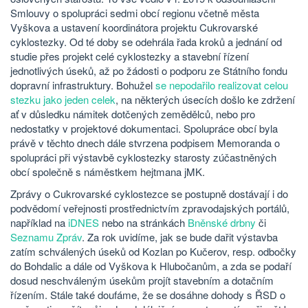
Smlouvy o spolupráci sedmi obcí regionu včetně města
Vyškova a ustavení koordinátora projektu Cukrovarské
cyklostezky. Od té doby se odehrála řada kroků a jednání od
studie přes projekt celé cyklostezky a stavební řízení
jednotlivých úseků, až po žádosti o podporu ze Státního fondu
dopravní infrastruktury. Bohužel
se nepodařilo realizovat celou
stezku jako jeden celek
, na některých úsecích došlo ke zdržení
ať v důsledku námitek dotčených zemědělců, nebo pro
nedostatky v projektové dokumentaci. Spolupráce obcí byla
právě v těchto dnech dále stvrzena podpisem Memoranda o
spolupráci při výstavbě cyklostezky starosty zúčastněných
obcí společně s náměstkem hejtmana jMK.
Zprávy o Cukrovarské cyklostezce se postupně dostávají i do
podvědomí veřejnosti prostřednictvím zpravodajských portálů,
například na
iDNES
nebo na stránkách
Bněnské drbny
či
Seznamu Zpráv
. Za rok uvidíme, jak se bude dařit výstavba
zatím schválených úseků od Kozlan po Kučerov, resp. odbočky
do Bohdalic a dále od Vyškova k Hlubočanům, a zda se podaří
dosud neschváleným úsekům projít stavebním a dotačním
řízením. Stále také doufáme, že se dosáhne dohody s ŘSD o