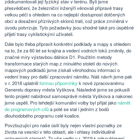
zdokumentovali její fyzický stav v terénu. Byli jsme
přesvědčeni, že železniční inženýři věnovali přípravě trasy
velkou péči s ohledem na co nejlepší dostupnost dotčených
obcí a dosažení příznivých sklonů trati, což práce zmíněná v
úvodu potvrzuje. Tyto požadavky jsou shodné také pro úspěšné
přijetí trasy cyklistickými uživateli.
Dále bylo třeba připravit konkrétní podklady a mapy s ohledem
na to, že za 60 let se krajina a vedení vodních toků změnily, do
značné míry výstavbou dálnice D1. Použitím metody
transformace starých map z minulého století do nových
mapových podkladů jsme získali věrohodnou informaci o
vedení trasy pro další zpracování námětu. Náš návrh jsme pak
v r. 2018 uplatnili
formou připomínky
k nově zpracovanému
Generelu dopravy města Vyškova. Následně jsme se pokusili
tento projekt nabídnout samosprávě města Vyškova a nakonec
jsme uspěli. Pro tehdejší komunální volby byl přijat jako
námět
do programových cílů
a poté se stal i jedním z bodů
dlouhodobého programu celé koalice.
Povzbuzující pro naše úsilí byly nejen vlastní poznatky ze
života na vesnici v této oblasti, ale i ohlasy individuálně
oslovených starostů. To vše vedlo v r. 2019 k odsouhlasení