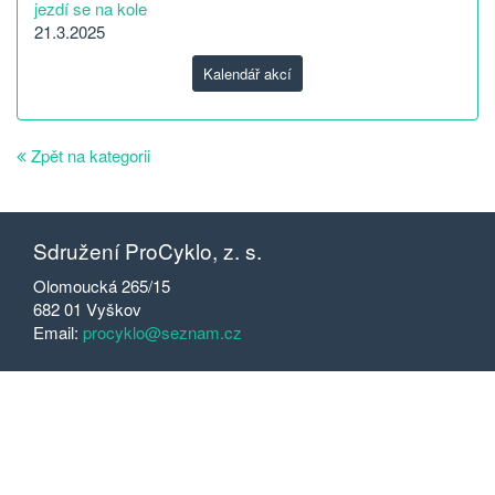
jezdí se na kole
21.3.2025
Kalendář akcí
Zpět na kategorii
Sdružení ProCyklo, z. s.
Olomoucká 265/15
682 01 Vyškov
Email:
procyklo@seznam.cz