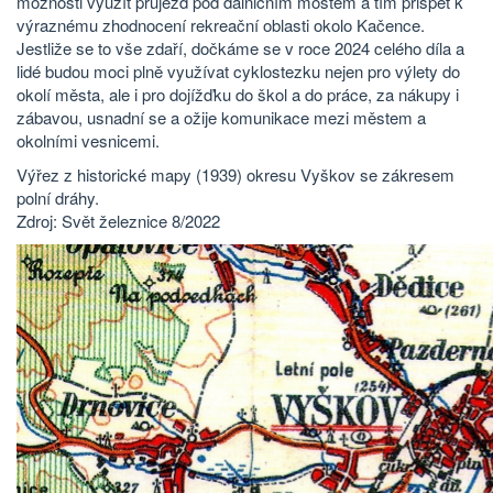
možnosti využít průjezd pod dálničním mostem a tím přispět k
výraznému zhodnocení rekreační oblasti okolo Kačence.
Jestliže se to vše zdaří, dočkáme se v roce 2024 celého díla a
lidé budou moci plně využívat cyklostezku nejen pro výlety do
okolí města, ale i pro dojížďku do škol a do práce, za nákupy i
zábavou, usnadní se a ožije komunikace mezi městem a
okolními vesnicemi.
Výřez z historické mapy (1939) okresu Vyškov se zákresem
polní dráhy.
Zdroj: Svět železnice 8/2022