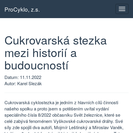
ProCyklo, z.s.
Přepn
navig
Cukrovarská stezka
mezi historií a
budoucností
Datum: 11.11.2022
Autor: Karel Slezák
Cukrovarská cyklostezka je jedním z hlavních cílů činnosti
našeho spolku a proto jsem s potěšením uvítal vydání
speciálního čísla 8/2022 občasníku Svět železnice, které se
celé zabývá fenoménem Vyškovské cukrovarské dráhy. Své
síly zde spojili dva autoři, Mojmír Leštinský a Miroslav Vaněk,