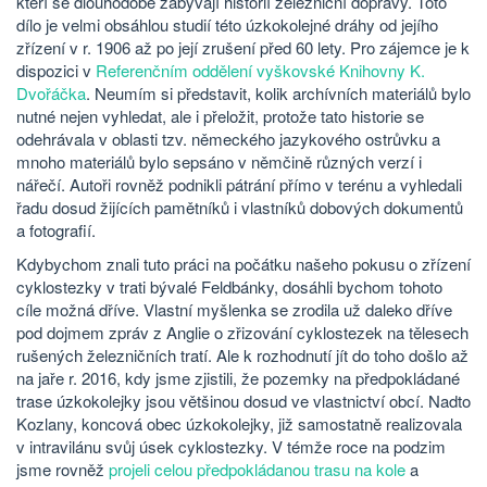
kteří se dlouhodobě zabývají historií železniční dopravy. Toto
dílo je velmi obsáhlou studií této úzkokolejné dráhy od jejího
zřízení v r. 1906 až po její zrušení před 60 lety. Pro zájemce je k
dispozici v
Referenčním oddělení vyškovské Knihovny K.
Dvořáčka
. Neumím si představit, kolik archívních materiálů bylo
nutné nejen vyhledat, ale i přeložit, protože tato historie se
odehrávala v oblasti tzv. německého jazykového ostrůvku a
mnoho materiálů bylo sepsáno v němčině různých verzí i
nářečí. Autoři rovněž podnikli pátrání přímo v terénu a vyhledali
řadu dosud žijících pamětníků i vlastníků dobových dokumentů
a fotografií.
Kdybychom znali tuto práci na počátku našeho pokusu o zřízení
cyklostezky v trati bývalé Feldbánky, dosáhli bychom tohoto
cíle možná dříve. Vlastní myšlenka se zrodila už daleko dříve
pod dojmem zpráv z Anglie o zřizování cyklostezek na tělesech
rušených železničních tratí. Ale k rozhodnutí jít do toho došlo až
na jaře r. 2016, kdy jsme zjistili, že pozemky na předpokládané
trase úzkokolejky jsou většinou dosud ve vlastnictví obcí. Nadto
Kozlany, koncová obec úzkokolejky, již samostatně realizovala
v intravilánu svůj úsek cyklostezky. V témže roce na podzim
jsme rovněž
projeli celou předpokládanou trasu na kole
a